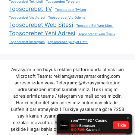
Topscorebet Teknoloji
Topscorebet Telegram
Topscorebet TV
Topscorebet Twitter
Topscorebet Vip Adresi
Topscorebet Vip Ödeme
Topscorebet Web Sitesi
Topscore Bet Web Sitesi
Topscorebet Yeni Adresi
Topscorebet Yeni Üyelik
Topscorebet İnstagram
Topscorebet Şikayet Hattı
Avrasya'nın en büyük reklam platformunda olmak için
Microsoft Teams:
reklam@avrasyamarketing.com
adresimizden veya Telegram: @Avrasyamarketing
adresimizden irtibat kurabilirsiniz. (Tek iletişim
adreslerimiz teams / telegram ve mail adresimizdir.
Harici hiçbir iletişim adresimiz bulunmamaktadır.
Lütfen itibar etmeyiniz.) Türkiye yasalarına göre 7258
sayılı kanun uyarınca yasa dışı bahis oynamanın
cezaları mevcuttur. Şu an bulunduğunuz site hiç bir
şekilde illegal bahis oyunları oynatmıyor ve oynamaya