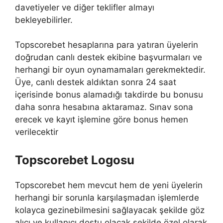
davetiyeler ve diğer teklifler almayı
bekleyebilirler.
Topscorebet hesaplarına para yatıran üyelerin
doğrudan canlı destek ekibine başvurmaları ve
herhangi bir oyun oynamamaları gerekmektedir.
Üye, canlı destek aldıktan sonra 24 saat
içerisinde bonus alamadığı takdirde bu bonusu
daha sonra hesabına aktaramaz. Sınav sona
erecek ve kayıt işlemine göre bonus hemen
verilecektir
Topscorebet Logosu
Topscorebet hem mevcut hem de yeni üyelerin
herhangi bir sorunla karşılaşmadan işlemlerde
kolayca gezinebilmesini sağlayacak şekilde göz
alıcı ve kullanıcı dostu olacak şekilde özel olarak