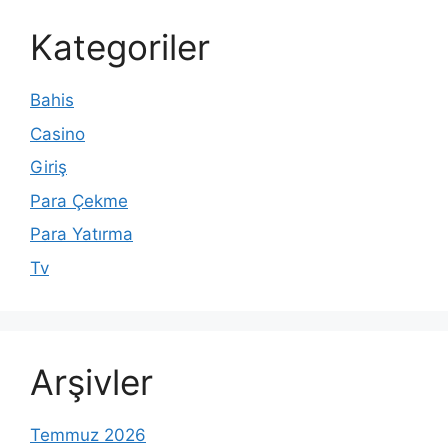
Kategoriler
Bahis
Casino
Giriş
Para Çekme
Para Yatırma
Tv
Arşivler
Temmuz 2026