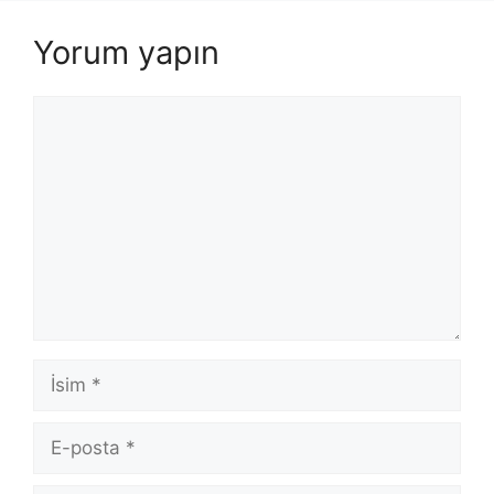
Yorum yapın
Yorum
İsim
E-
posta