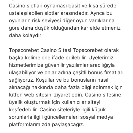
Casino slotları oynaması basit ve kısa sürede
ustalaşılabilen slotlar arasındadır. Ayrıca bu
oyunların risk seviyesi diğer oyun varlıklarına
göre daha düşük olduğundan kar elde etmeniz
daha kolaydır
Topscorebet Casino Sitesi Topscorebet olarak
başka kelimelerle ifade edilebilir. Üyelerimiz
hizmetlerimize güvenilir yazılımlar aracılığıyla
ulaşabiliyor ve onlar adına çeşitli bonus fırsatları
sağlıyoruz. Koşullar ve bu bonusların nasıl
alınacağı hakkında daha fazla bilgi edinmek için
lütfen web sitesini ziyaret edin. Casino sitesine
üyelik oluşturmak için kullanıcılar siteyi
keşfedebilir. Casino siteleriyle ilgili küçük
sorunlarla ilgili güncellemeleri sosyal medya
platformlarımızda paylaşacağız.