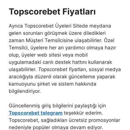
Topscorebet Fiyatları
Ayrıca Topscorebet Üyeleri Sitede meydana
gelen sorunları görüşmek üzere diledikleri
zaman Müşteri Temsilcisine ulaşabilirler. Özel
Temsilci, üyelere her an yardımcı olmaya hazır
olup, üyeler web sitesi veya mobil
uygulamadaki canlı destek hattını kullanarak
ulaşabilirler.
Topscorebet fiyatları
, sosyal medya
aracılığıyla düzenli olarak güncelleme yaparak
kamuoyunu şirket ve sistem hakkında
bilgilendiriyor.
Güncellenmiş giriş bilgilerini paylaştığı için
Topscorebet telegram
teşekkür ederim.
Topscorebet, sağladıkları ücretsiz promosyonlar
nedeniyle popüler olmaya devam ediyor.