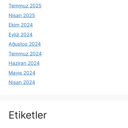
Temmuz 2025
Nisan 2025
Ekim 2024
Eylül 2024
Ağustos 2024
Temmuz 2024
Haziran 2024
Mayıs 2024
Nisan 2024
Etiketler