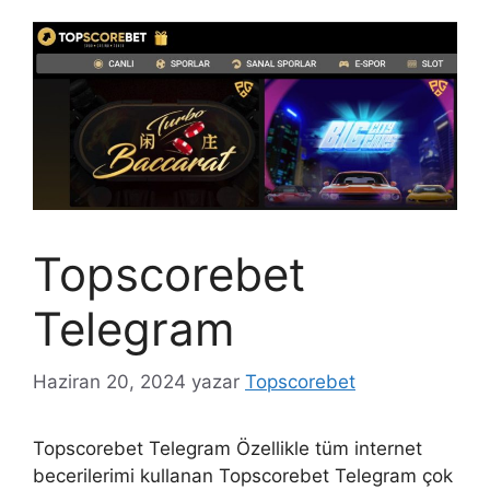
Topscorebet
Telegram
Haziran 20, 2024
yazar
Topscorebet
Topscorebet Telegram Özellikle tüm internet
becerilerimi kullanan Topscorebet Telegram çok