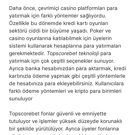
Daha önce, çevrimiçi casino platformları para
yatırmak için farklı yöntemler sağlıyordu.
Özellikle bu dönemde kredi kartı oyunları
sektörü ciddi bir büyüme yaşadı. Poker ve
casino oyunlarına katılabilmek için üyelerin
sistemi kullanarak hesaplarına para yatırmaları
gerekmektedir.
Topscorebet teknoloji
para
yatırmak için çok çeşitli seçenekler sunuyor.
Ayrıca banka hesabınızdan para aktarmak, kredi
kartınızla ödeme yapmak gibi çeşitli yöntemlerle
de hesabınıza para ekleyebilirsiniz. Kullanıcılara
farklı ödeme yöntemleri ve kripto para birimleri
sunuluyor
Topscorebet fonlar güvenli ve emniyette
tutuluyor ve işlemler yüksek düzeyde korunaklı
bir şekilde yürütülüyor. Ayrıca üyeler fonlarına