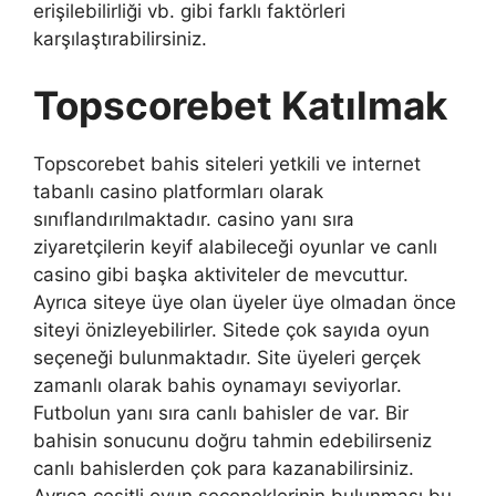
erişilebilirliği vb. gibi farklı faktörleri
karşılaştırabilirsiniz.
Topscorebet Katılmak
Topscorebet bahis siteleri yetkili ve internet
tabanlı casino platformları olarak
sınıflandırılmaktadır. casino yanı sıra
ziyaretçilerin keyif alabileceği oyunlar ve canlı
casino gibi başka aktiviteler de mevcuttur.
Ayrıca siteye üye olan üyeler üye olmadan önce
siteyi önizleyebilirler. Sitede çok sayıda oyun
seçeneği bulunmaktadır. Site üyeleri gerçek
zamanlı olarak bahis oynamayı seviyorlar.
Futbolun yanı sıra canlı bahisler de var. Bir
bahisin sonucunu doğru tahmin edebilirseniz
canlı bahislerden çok para kazanabilirsiniz.
Ayrıca çeşitli oyun seçeneklerinin bulunması bu