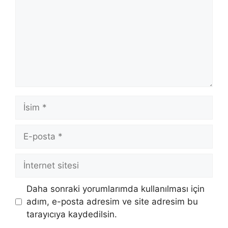
İsim
E-
posta
İnternet
sitesi
Daha sonraki yorumlarımda kullanılması için
adım, e-posta adresim ve site adresim bu
tarayıcıya kaydedilsin.