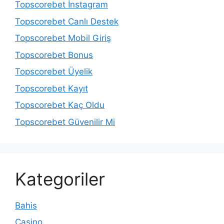
Topscorebet İnstagram
Topscorebet Canlı Destek
Topscorebet Mobil Giriş
Topscorebet Bonus
Topscorebet Üyelik
Topscorebet Kayıt
Topscorebet Kaç Oldu
Topscorebet Güvenilir Mi
Kategoriler
Bahis
Casino