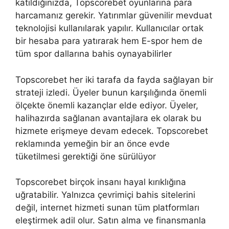
katıldığınızda, Topscorebet oyunlarına para
harcamanız gerekir. Yatırımlar güvenilir mevduat
teknolojisi kullanılarak yapılır. Kullanıcılar ortak
bir hesaba para yatırarak hem E-spor hem de
tüm spor dallarına bahis oynayabilirler
Topscorebet her iki tarafa da fayda sağlayan bir
strateji izledi. Üyeler bunun karşılığında önemli
ölçekte önemli kazançlar elde ediyor. Üyeler,
halihazırda sağlanan avantajlara ek olarak bu
hizmete erişmeye devam edecek. Topscorebet
reklamında yemeğin bir an önce evde
tüketilmesi gerektiği öne sürülüyor
Topscorebet birçok insanı hayal kırıklığına
uğratabilir. Yalnızca çevrimiçi bahis sitelerini
değil, internet hizmeti sunan tüm platformları
eleştirmek adil olur. Satın alma ve finansmanla