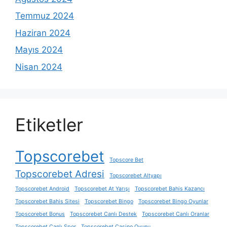
Temmuz 2024
Haziran 2024
Mayıs 2024
Nisan 2024
Etiketler
Topscorebet
Topscore Bet
Topscorebet Adresi
Topscorebet Altyapı
Topscorebet Android
Topscorebet At Yarışı
Topscorebet Bahis Kazancı
Topscorebet Bahis Sitesi
Topscorebet Bingo
Topscorebet Bingo Oyunlar
Topscorebet Bonus
Topscorebet Canlı Destek
Topscorebet Canlı Oranlar
Topscorebet Canlı Spor
Topscorebet Casino Oyunu