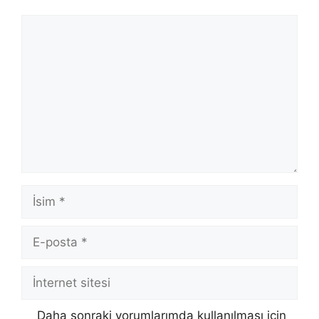
Yorum
İsim
E-
posta
İnternet
sitesi
Daha sonraki yorumlarımda kullanılması için