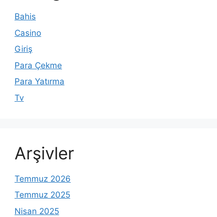
Bahis
Casino
Giriş
Para Çekme
Para Yatırma
Tv
Arşivler
Temmuz 2026
Temmuz 2025
Nisan 2025