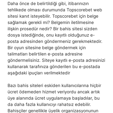
Daha önce de belirtildiği gibi, itibarınızın
tehlikede olması durumunda Topscorebet web
sitesi kanıt isteyebilir. Topscorebet için belge
sağlamak gerekli mi? Belgemin iletilmesine
ilişkin prosedür nedir? Bir bahis sitesi sizden
dosya istediğinde, onu kayıtlı olduğunuz e-
posta adresinden göndermeniz gerekmektedir.
Bir oyun sitesine belge göndermek için
talimatları belirtilen e-posta adresine
göndermelisiniz. Siteye kayıtlı e-posta adresinizi
kullanarak tarafınıza gönderilen bu e-postada
aşağıdaki ipuçları verilmektedir
Bazı bahis siteleri eskiden kullanıcılarına hiçbir
ücret ödemeden hizmet veriyordu ancak artık
üye alanında ücret uygulamaya başladılar, bu
da daha fazla kullanıcıyı rahatsız edebilir.
Bahisçiler genellikle üyelik organizasyonunun