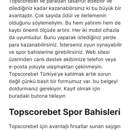
Topscorebet ile paradan tasarruf edebilir ve
dilediğiniz kadar kazanabilirsiniz ki bu büyük bir
avantajdır. Çok sayıda ödül ve ilerlemenin
olduğunu söylemeliyim. Bu hem yatırımı hem de
kaybı önemli ölçüde artırır. Her iki mobil cihazla
da uyumludur. Bunu yaparak istediğiniz yerde
para kazanabilirsiniz. İsterseniz oyun oynayabilir
ve spor bahislerine girebilirsiniz. Web sitesi
üzerinden canlı destek ekibimize telefon veya
e-posta yoluyla ulaşmaktan çekinmeyin.
Topscorebet Türkiye’ye katılmak artık sorun
değil çünkü basit bir formumuz var. bu belgeyi
doldurmanız gerekiyor. Kayıt olmak için
buradaki butona tıklayın
Topscorebet Spor Bahisleri
Topscorebet için avantajlı fırsatlar sunan saygın