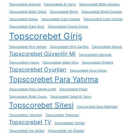
Topscorebet Android
Topscorebet At Yarışı
Topscorebet Bahis Kazancı
Topscorebet Bahis Sitesi
Topscorebet Bingo
Topscorebet Bingo Oyunlar
Topscorebet Bonus
Topscorebet Canlı Destek
Topscorebet Canlı Oranlar
Topscorebet Canlı Spor
Topscorebet Casino Oyunu
Topscorebet Giriş
Topscorebet Giriş Adresi
Topscorebet Giriş Sayfası
Topscorebet Güncel
Topscorebet Güvenilir Mi
Topscorebet Katılmak
Topscorebet Lisansı
Topscorebet Mobil Giriş
Topscorebet Ortaklık
Topscorebet Oyunları
Topscorebet Oyun Sitesi
Topscorebet Para Yatırma
Topscorebet Para Çekme Limiti
Topscorebet Poker
Topscorebet Rulet Oyunu
Topscorebet Sanal At Yarışı
Topscorebet Sitesi
Topscorebet Spor Bahisleri
Topscorebet Teknoloji
Topscorebet Telegram
Topscorebet TV
Topscorebet Twitter
Topscorebet Vip Adresi
Topscorebet Vip Ödeme