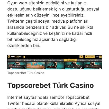
Oyun web sitenizin etkinliğini ve kullanıcı
dostuluğunu belirlemek için oluşturduğu sosyal
etkileşimlerin düzeyini inceleyebilirsiniz.
Twitterın çeşitli sosyal medya platformları
arasında benzersiz bir adı var. Bu ne sıklıkta
kullanabileceğiniz ve keşfinizi ne kadar hızlı
bitirebileceğiniz açısından sağladığı
özelliklerden biri.
Topscorebet Türk Casino
Topscorebet Türk Casino
İnternet sayfasındaki sembol Topscorebet
Twitter hesabı olarak kullanılabilir. Ayrıca sosyal