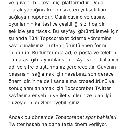
ve güvenli bir çevrimiçi platformdur. Doğal
olarak yaptığınız kupon size en yüksek karı
sağlayan kupondur. Canlı casino ve casino
oyunlarının kalitesi ve çeşitliliği sizi hoş bir
şekilde şaşırtacak. Bu sayfayı görüntülemek için
şu anda Türk Topscorebet ödeme yöntemine
kaydolmalısınız. Lütfen görüntülenen formu
doldurun. Bu tür formda ad, e-posta ve telefon
numarası gibi ayrıntılar verilir. Ayrıca bir kullanıcı
adı ve şifre oluşturmanız gerekecektir. Güvenin
başarısını sağlamak için hesabınız son derece
önemlidir. Yine de lisans alma prosedürünü ve
sonuçlarını anlamak için Topscorebet Twitter
sayfasına erişebilir ve iletişimlerinize olan ilgi
düzeylerini gözlemleyebilirsiniz.
Ancak bu dönemde
Topscorebet spor bahisleri
Twitter hesabına daha fazla önem veriliyor.