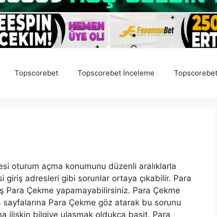
Topscorebet
Topscorebet İnceleme
Topscorebet
esi oturum açma konumunu düzenli aralıklarla
 giriş adresleri gibi sorunlar ortaya çıkabilir. Para
iş Para Çekme yapamayabilirsiniz. Para Çekme
 sayfalarına Para Çekme göz atarak bu sorunu
a ilişkin bilgiye ulaşmak oldukça basit. Para