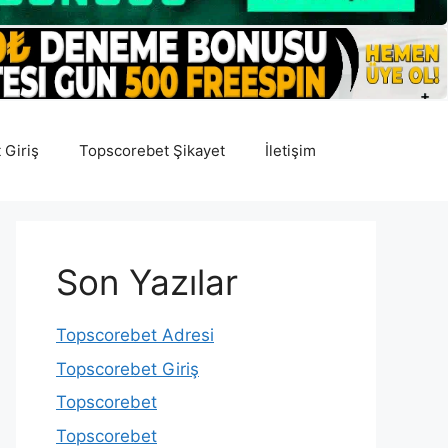
 Giriş
Topscorebet Şikayet
İletişim
Son Yazılar
Topscorebet Adresi
Topscorebet Giriş
Topscorebet
Topscorebet