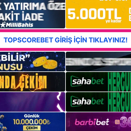
TOPSCOREBET GİRİŞ İÇİN TIKLAYINIZ!