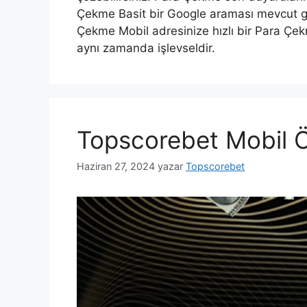
Çekme Basit bir Google araması mevcut giri
Çekme Mobil adresinize hızlı bir Para Çek
aynı zamanda işlevseldir.
Topscorebet Mobil
Haziran 27, 2024
yazar
Topscorebet