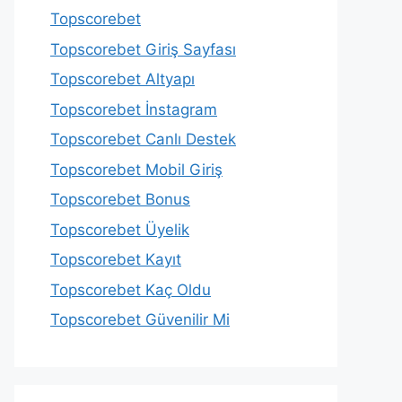
Topscorebet
Topscorebet Giriş Sayfası
Topscorebet Altyapı
Topscorebet İnstagram
Topscorebet Canlı Destek
Topscorebet Mobil Giriş
Topscorebet Bonus
Topscorebet Üyelik
Topscorebet Kayıt
Topscorebet Kaç Oldu
Topscorebet Güvenilir Mi