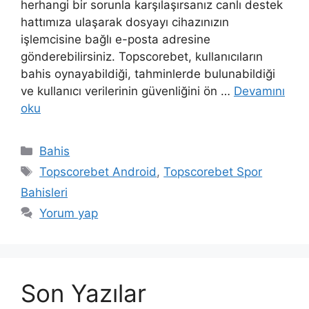
herhangi bir sorunla karşılaşırsanız canlı destek
hattımıza ulaşarak dosyayı cihazınızın
işlemcisine bağlı e-posta adresine
gönderebilirsiniz. Topscorebet, kullanıcıların
bahis oynayabildiği, tahminlerde bulunabildiği
ve kullanıcı verilerinin güvenliğini ön …
Devamını
oku
Kategoriler
Bahis
Etiketler
Topscorebet Android
,
Topscorebet Spor
Bahisleri
Yorum yap
Son Yazılar