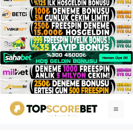
İçeriğe
atla
Menü