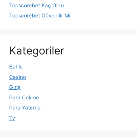
Topscorebet Kaç Oldu
Topscorebet Güvenilir Mi
Kategoriler
Bahis
Casino
Giriş
Para Çekme
Para Yatırma
Tv