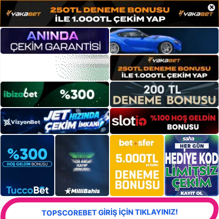
×
TOPSCOREBET GİRİŞ İÇİN TIKLAYINIZ!