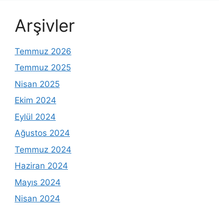
Arşivler
Temmuz 2026
Temmuz 2025
Nisan 2025
Ekim 2024
Eylül 2024
Ağustos 2024
Temmuz 2024
Haziran 2024
Mayıs 2024
Nisan 2024